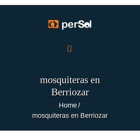
INICIO
NOSOTROS
PRODUCTOS
mosquiteras en
OFERTAS
Berriozar
TRABAJOS
BLOG
Home
ECO-NOTICIAS
mosquiteras en Berriozar
CONTACTO
ES