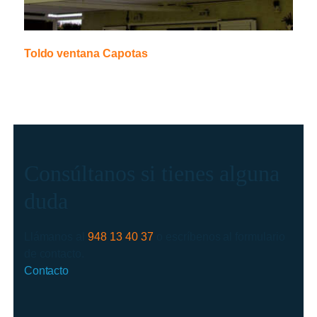
Toldo ventana Capotas
Consúltanos si tienes alguna
duda
Llámanos al
948 13 40 37
o escríbenos al formulario
de contacto.
Contacto