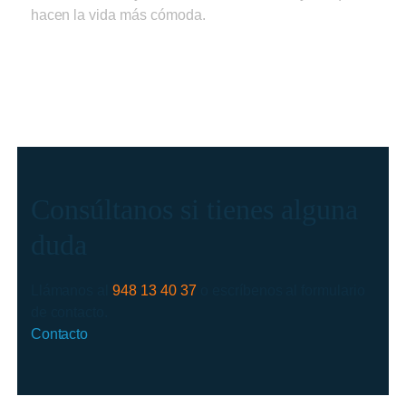
hacen la vida más cómoda.
Consúltanos si tienes alguna
duda
Llámanos al
948 13 40 37
o escríbenos al formulario
de contacto.
Contacto