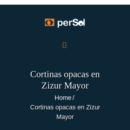
INICIO
NOSOTROS
PRODUCTOS
Cortinas opacas en
OFERTAS
Zizur Mayor
TRABAJOS
BLOG
Home
ECO-NOTICIAS
Cortinas opacas en Zizur
CONTACTO
Mayor
ES