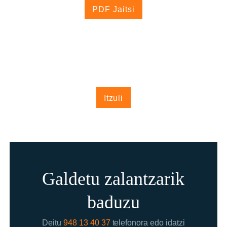
PDF Jaitsi
Itzuli
Galdetu zalantzarik
baduzu
Deitu
948 13 40 37
telefonora edo idatzi