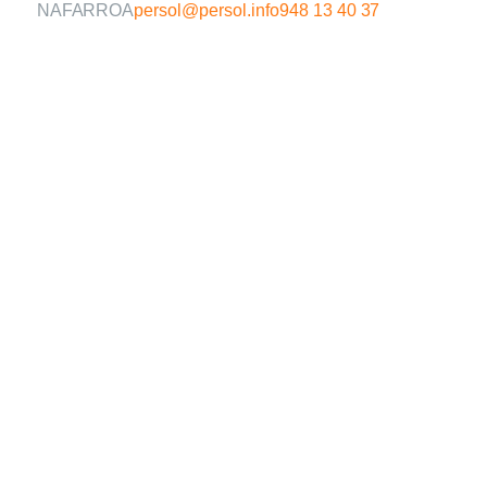
NAFARROA
persol@persol.info
948 13 40 37