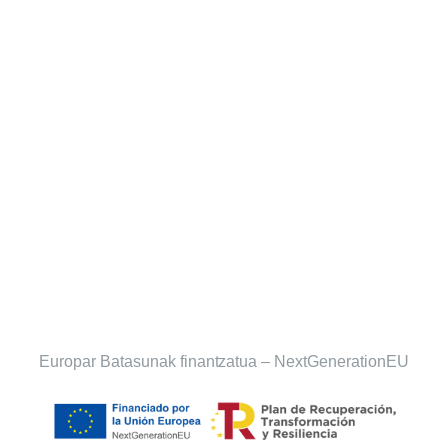
Europar Batasunak finantzatua – NextGenerationEU