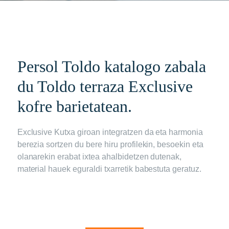
Persol Toldo katalogo zabala
du Toldo terraza Exclusive
kofre barietatean.
Exclusive Kutxa giroan integratzen da eta harmonia
berezia sortzen du bere hiru profilekin, besoekin eta
olanarekin erabat ixtea ahalbidetzen dutenak,
material hauek eguraldi txarretik babestuta geratuz.