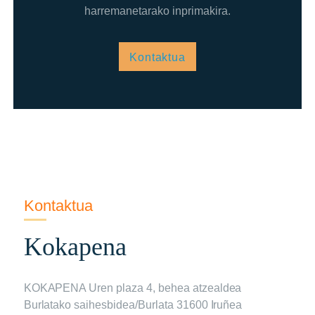
harremanetarako inprimakira.
Kontaktua
Kontaktua
Kokapena
KOKAPENA Uren plaza 4, behea atzealdea
Burlatako saihesbidea/Burlata 31600 Iruñea