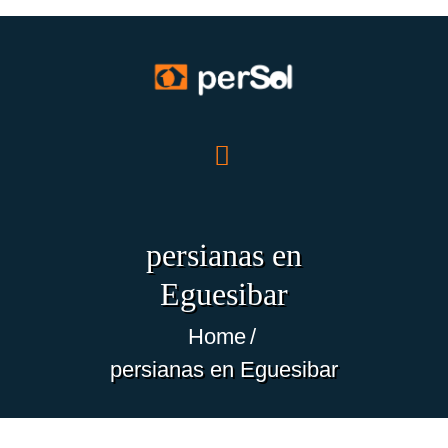
INICIO
NOSOTROS
PRODUCTOS
persianas en
OFERTAS
Eguesibar
TRABAJOS
BLOG
Home
ECO-NOTICIAS
persianas en Eguesibar
CONTACTO
ES