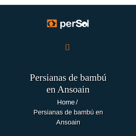
INICIO
NOSOTROS
PRODUCTOS
Persianas de bambú
OFERTAS
en Ansoain
TRABAJOS
BLOG
Home
ECO-NOTICIAS
Persianas de bambú en
CONTACTO
Ansoain
ES