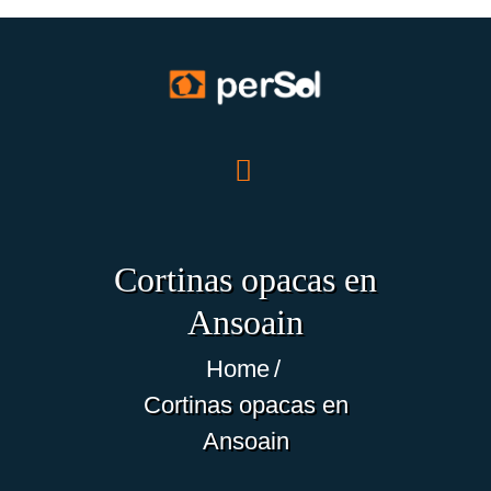
INICIO
NOSOTROS
PRODUCTOS
Cortinas opacas en
OFERTAS
Ansoain
TRABAJOS
BLOG
Home
ECO-NOTICIAS
Cortinas opacas en
CONTACTO
Ansoain
ES